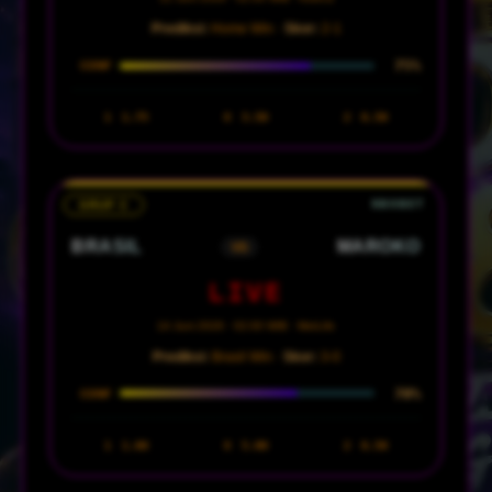
Prediksi:
Home Win ·
Skor:
2-1
75%
CONF
1
1.75
X
3.50
2
6.50
GRUP C
BRASIL
MAROKO
VS
LIVE
14 Juni 2026 · 02:00 WIB · MetLife
Prediksi:
Brasil Win ·
Skor:
3-0
70%
CONF
1
1.60
X
5.00
2
6.50