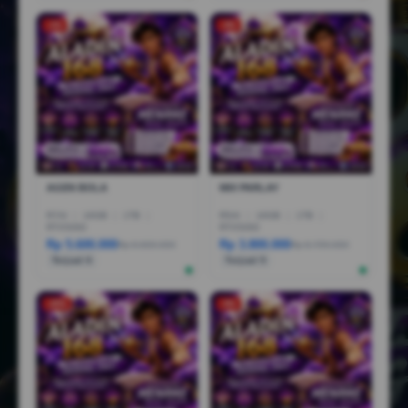
-1%
-3%
AGEN BOLA
MIX PARLAY
R7AI
|
16GB
|
1TB
|
R5AI
|
16GB
|
1TB
|
RTX5060
RTX5060
Rp 5.600.000
Rp 3.800.000
Rp 6.600.000
Rp 6.799.000
Terjual 6
Terjual 5
-25%
-5%