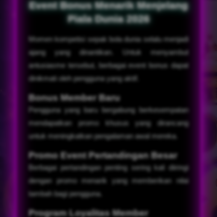
Event Bonus Menarik Menjelang
Piala Dunia 2026
Momen kompetisi sepak bola dunia selalu menjadi
ajang yang dinantikan. Untuk menyambut
antusiasme tersebut, berbagai event bonus dapat
dinikmati oleh pengguna yang aktif.
Bonus Member Baru
Pengguna yang baru bergabung berkesempatan
mendapatkan promo khusus yang dirancang
untuk meningkatkan pengalaman awal mereka.
Promo Event Pertandingan Besar
Berbagai pertandingan penting sering kali diiringi
dengan promo menarik yang memberikan nilai
tambah bagi pengguna.
Program Loyalitas Member