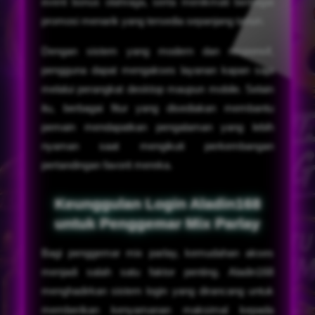
event bonus olahraga, serta menikmati berbagai
promosi menarik yang tersedia sepanjang tahun.
Dengan sistem yang modern dan responsif,
pengguna dapat mengakses layanan kapan saja
melalui perangkat desktop maupun mobile. Selain
itu, berbagai fitur yang disediakan membantu
pemain mendapatkan pengalaman yang lebih
nyaman saat mengikuti perkembangan
pertandingan favorit mereka.
Keunggulan Login Aladin168
untuk Penggemar Mix Parlay
Bagi penggemar mix parlay, kemudahan akses
menjadi salah satu faktor penting. Aladin168
menghadirkan sistem login yang dirancang untuk
memberikan kenyamanan maksimal kepada