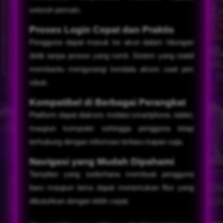
seluruh pemain.
Proses Login Cepat dan Praktis
Pengguna dapat masuk ke akun dalam hitungan
detik tanpa proses yang rumit. Sistem yang stabil
membantu mengurangi kendala akses saat jam
sibuk.
Kompatibel di Berbagai Perangkat
Platform dapat diakses melalui smartphone, tablet,
maupun komputer sehingga pengguna tetap
terhubung dengan informasi terbaru kapan saja.
Navigasi yang Mudah Dipahami
Tampilan yang sederhana membuat pengguna
baru maupun lama dapat menemukan fitur yang
dibutuhkan dengan lebih cepat.