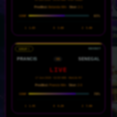
Prediksi:
Belanda Win ·
Skor:
2-1
65%
CONF
1
1.65
X
3.80
2
5.00
GRUP I
PRANCIS
SENEGAL
VS
LIVE
17 Juni 2026 · 02:00 WIB · MetLife NY
Prediksi:
Prancis Win ·
Skor:
2-0
78%
CONF
1
1.45
X
4.20
2
7.00