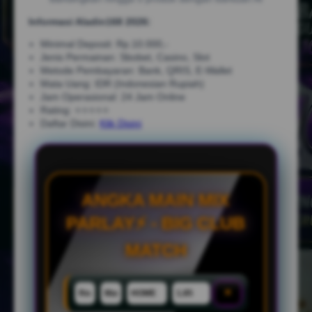
Informasi Aladin168 2026:
Minimal Deposit: Rp.10.000,-
Jenis Permainan: Sbobet, Casino, Slot
Metode Pembayaran: Bank, QRIS, E-Wallet
Mata Uang: IDR (Indonesian Rupiah)
Jam Operasional: 24 Jam Online
Rating: ⭐⭐⭐⭐⭐
Daftar Disini:
Klik Disini
ANGKA MAIN MIX
PARLAY⚡ - BIG CLUB
MATCH
×