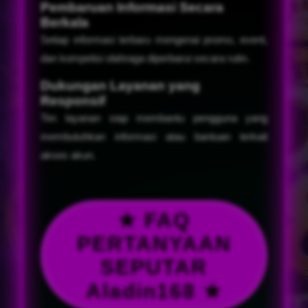
Pembaruan Informasi Secara
Berkala
Setiap informasi terbaru mengenai promo, event,
dan kompetisi olahraga diperbarui secara rutin.
Dukungan Layanan yang
Responsif
Tim layanan siap membantu pengguna yang
membutuhkan informasi atau bantuan terkait
akses akun.
★ FAQ
PERTANYAAN
SEPUTAR
Aladin168 ★